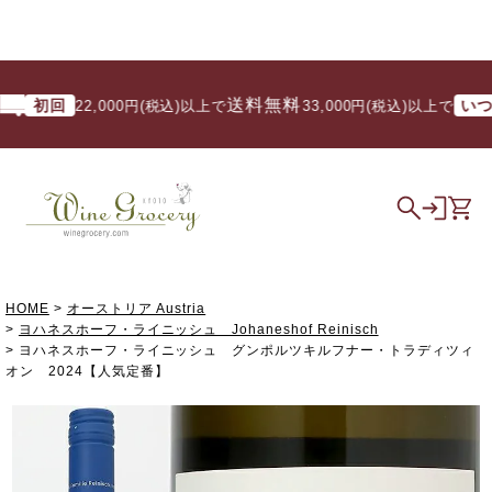
送料無料
初回
いつでも
22,000円(税込)以上で
/ 33,000円(税込)以上で
HOME
オーストリア Austria
ヨハネスホーフ・ライニッシュ Johaneshof Reinisch
ヨハネスホーフ・ライニッシュ グンポルツキルフナー・トラディツィ
オン 2024【人気定番】