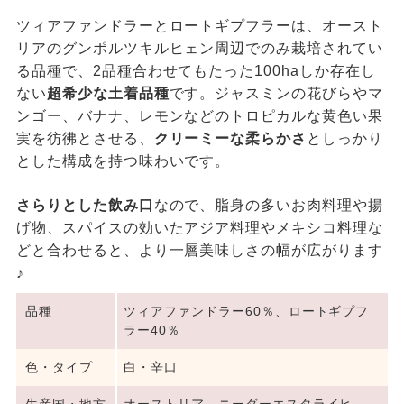
ツィアファンドラーとロートギプフラーは、オースト
リアのグンポルツキルヒェン周辺でのみ栽培されてい
る品種で、2品種合わせてもたった100haしか存在し
ない
超希少な土着品種
です。ジャスミンの花びらやマ
ンゴー、バナナ、レモンなどのトロピカルな黄色い果
実を彷彿とさせる、
クリーミーな柔らかさ
としっかり
とした構成を持つ味わいです。
さらりとした飲み口
なので、脂身の多いお肉料理や揚
げ物、スパイスの効いたアジア料理やメキシコ料理な
どと合わせると、より一層美味しさの幅が広がります
♪
品種
ツィアファンドラー60％、ロートギプフ
ラー40％
色・タイプ
白・辛口