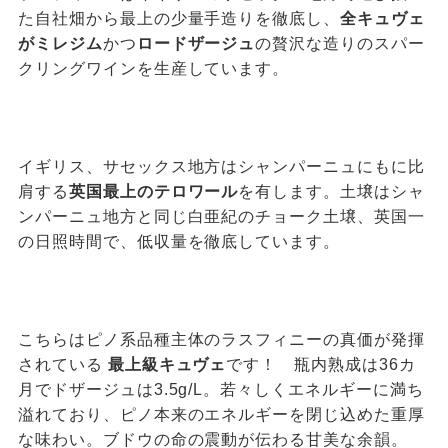
た自社畑から最上の少量手造りを徹底し、
全キュヴェ
がミレジム
かつ
ロー
ドザージュ
の贅沢な造りのスパー
クリングワインを生産しています。
イギリス、サセックス地方はシャンパーニュにもに比
肩する
英国最上のテロワール
を有します。土壌はシャ
ンパーニュ地方と同じ白亜紀のチョーク土壌、英国一
の日照時間で、低収量を徹底しています。
こちらはピノ系品種主体のラスフィニーの真価が発揮
されている
最上級キュヴェ
です！ 瓶内熟成は36カ
月でドザージュは3.5g/L。若々しくエネルギーに満ち
溢れており、ピノ本来のエネルギーを閉じ込めた重厚
な味わい。ブドウの命の震動が伝わる甘美な余韻。