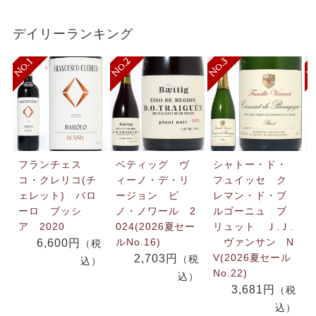
デイリーランキング
フランチェス
ベティッグ ヴ
シャトー・ド・
コ・クレリコ(チ
ィーノ・デ・リ
フュイッセ ク
ェレット) バロ
ージョン ピ
レマン・ド・ブ
ーロ ブッシ
ノ・ノワール 2
ルゴーニュ ブ
ア 2020
024(2026夏セー
リュット Ｊ.Ｊ.
ルNo.16)
ヴァンサン N
6,600円
（税
V(2026夏セール
2,703円
（税
込）
No.22)
込）
3,681円
（税
込）