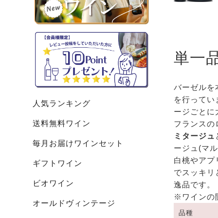
単一
バーゼルを
を行ってい
人気ランキング
ージごとに
送料無料ワイン
フランスの
ミタージュ
毎月お届けワインセット
ージュ(マ
白桃やアプ
ギフトワイン
でスッキリ
ビオワイン
逸品です。
※ワインの
オールドヴィンテージ
品種