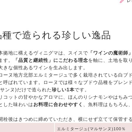
レ
品種で造られる珍しい逸品
本拠地に構えるヴィニグマは、スイスで
「ワインの魔術師
ます。
「品質と継続性」にこだわる理念
を軸に、土地を取
大きな個性あるワインを生み出します。
ローヌ地方北部エルミタージュで多く栽培されている白ブ
と呼ばれています。ローヌでは様々なブドウ品種をブレン
ルサンヌ)だけで造られた
珍しい1本
です。
リコットの甘やかなアロマに、ほんのりシナモンやはちみ
とした味わいは
お料理に合わせやすく
、魚料理はもちろん
開栓後はきつめに締めていただき、横にせず立てて保管す
エルミタージュ(マルサンヌ)100％