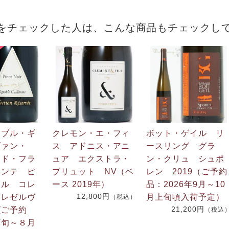
をチェックした人は、こんな商品もチェックし
ーブル・ギ
クレモン・エ・フィ
ボット・ゲイル リ
ヴァン・
ス アドニス・アニ
ースリング グラ
・ド・フラ
ュア エクストラ・
ン・クリュ シュポ
コンテ ピ
ブリュット NV（ベ
レン 2019（ご予約
ール コレ
ース 2019年）
品：2026年9月～10
12,800円
・レゼルヴ
月上旬頃入荷予定）
（税込）
21,200円
 (ご予約
（税込
下旬～８月