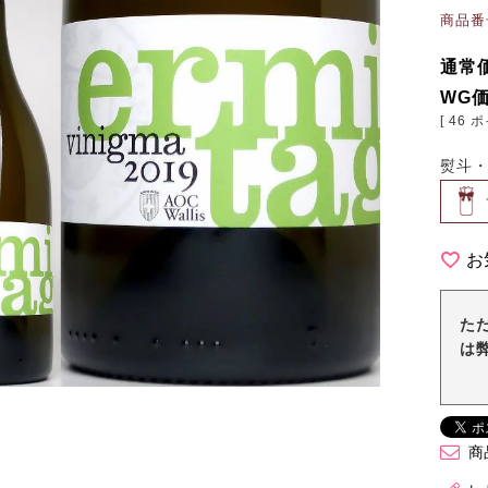
商品番
通常
WG
[
46
ポ
熨斗
お
た
は
商