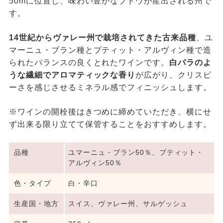
50mに位置し、味わい豊かなブドウが産出される州で
す。
14世紀からヴァレー州で栽培されてきた古来品種
、ユ
マーニュ・ブラン種とプティット・アルヴィン種で造
られたバランスの良くとれたワインです。
白バラのよ
うな繊細でアロマティックな香り
が広がり、クリスピ
ーさを感じさせるミネラル感でフィニッシュします。
※ワインの開栓後はきつめに締めていただき、横にせ
ず出来る限り立てて保管することをおすすめします。
品種
ユマーニュ・ブラン50％、プティット・
アルヴィン50％
色・タイプ
白・辛口
生産国・地方
スイス、ヴァレー州、サルゲッシュ