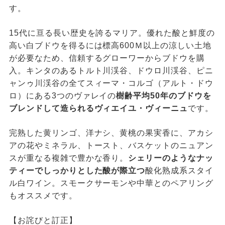
す。
15代に亘る長い歴史を誇るマリア。優れた酸と鮮度の
高い白ブドウを得るには標高600Ｍ以上の涼しい土地
が必要なため、信頼するグローワーからブドウを購
入。キンタのあるトルト川渓谷、ドウロ川渓谷、ピニ
ャンゥ川渓谷の全てスィーマ・コルゴ（アルト・ドウ
ロ）にある3つのヴァレイの
樹齢平均50年のブドウを
ブレンドして造られるヴィエイユ・ヴィーニュ
です。
完熟した黄リンゴ、洋ナシ、黄桃の果実香に、アカシ
アの花やミネラル、トースト、バスケットのニュアン
スが重なる複雑で豊かな香り。
シェリーのようなナッ
ティーでしっかりとした酸が際立つ
酸化熟成系スタイ
ル白ワイン。スモークサーモンや中華とのペアリング
もオススメです。
【お詫びと訂正】