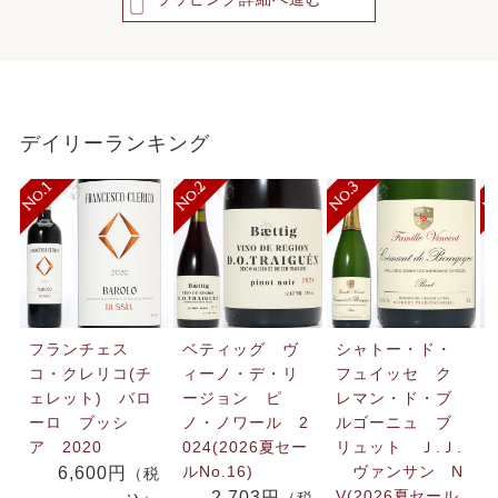
デイリーランキング
フランチェス
ベティッグ ヴ
シャトー・ド・
コ・クレリコ(チ
ィーノ・デ・リ
フュイッセ ク
ェレット) バロ
ージョン ピ
レマン・ド・ブ
ーロ ブッシ
ノ・ノワール 2
ルゴーニュ ブ
ア 2020
024(2026夏セー
リュット Ｊ.Ｊ.
ルNo.16)
ヴァンサン N
6,600円
（税
V(2026夏セール
2,703円
（税