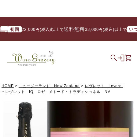
送料無料
初回
いつでも
22,000円(税込)以上で
/ 33,000円(税込)以上で
HOME
ニュージーランド New Zealand
レヴレット Leveret
レヴレット IQ ロゼ メトード・トラディショネル NV