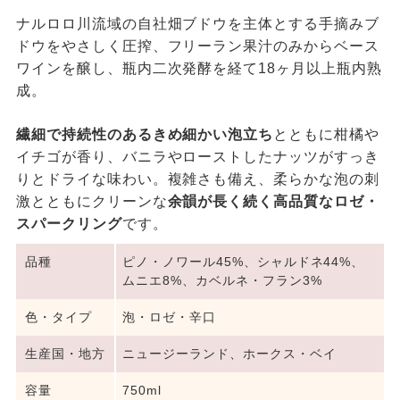
ナルロロ川流域の自社畑ブドウを主体とする手摘みブ
ドウをやさしく圧搾、フリーラン果汁のみからベース
ワインを醸し、瓶内二次発酵を経て18ヶ月以上瓶内熟
成。
繊細で持続性のあるきめ細かい泡立ち
とともに柑橘や
イチゴが香り、バニラやローストしたナッツがすっき
りとドライな味わい。複雑さも備え、柔らかな泡の刺
激とともにクリーンな
余韻が長く続く高品質なロゼ・
スパークリング
です。
品種
ピノ・ノワール45%、シャルドネ44%、
ムニエ8%、カベルネ・フラン3%
色・タイプ
泡・ロゼ・辛口
生産国・地方
ニュージーランド、ホークス・ベイ
容量
750ml