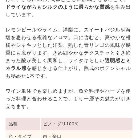
ドライながらもシルクのように滑らかな質感
を生み出
しています。
レモンピールやライム、洋梨に、スイートバジルや海
塩を思わせる複雑なアロマ。口に含むと、爽やかな柑
橘やシャキッとした洋梨、熟した青リンゴの風味が幾
重にも広がります。きめ細やかなテクスチャと引き締
まった酸が美しく調和し、ワイタキらしい
透明感とミ
ネラル感
を感じさせる仕上がり。熟成のポテンシャル
も秘めた1本です。
ワイン単体でも楽しめますが、魚介料理やハーブを使
った料理と合わせることで、より一層その魅力が引き
立ちます。
品種
ピノ・グリ100％
色・タイプ
白・辛口