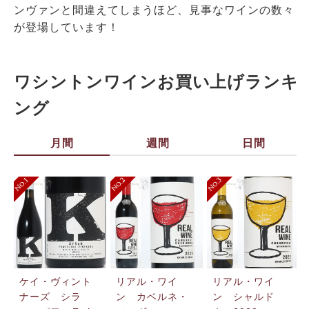
ンヴァンと間違えてしまうほど、見事なワインの数々
が登場しています！
ワシントンワインお買い上げランキ
ング
月間
週間
日間
ケイ・ヴィント
リアル・ワイ
リアル・ワイ
ナーズ シラ
ン カベルネ・
ン シャルド