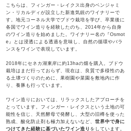
こちらは、フィンガー・レイクス出身のベンジャミ
ン・リカルディが設立した新進気鋭のワイナリーで
す。地元コーネル大学でブドウ栽培を学び、卒業後に
各国でワイン造りを経験したのち、2014年から自身
のワイン造りを始めました。ワイナリー名の『Osmot
e』とは浸透による透過を意味し、自然の循環やバラ
ンスをワインで表現しています。
2018年にセネカ湖東岸に約13haの畑を購入。ブドウ
栽培はまだ行っておらず、現在は、良質で多様性のあ
る土壌づくりのために、果樹園や菜園を敷地内に作
り、養豚も行っています。
ワイン造りにおいては、リラックスしたアプローチを
とっています。フィンガー・レイクスという土地の可
能性を信じ、天然酵母で発酵し、大型の旧樽を使った
熟成、酸化防止剤も極力加えないなど、
世界中で身に
つけてきた経験に基づいたワイン造り
をしています。