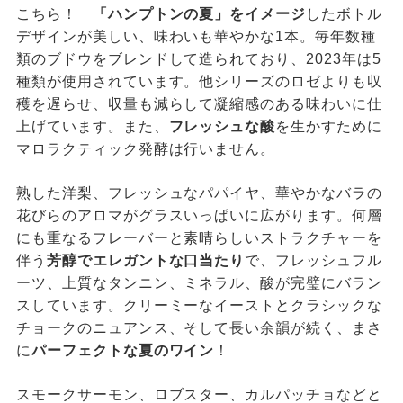
こちら！
「ハンプトンの夏」をイメージ
したボトル
デザインが美しい、味わいも華やかな1本。毎年数種
類のブドウをブレンドして造られており、2023年は5
種類が使用されています。他シリーズのロゼよりも収
穫を遅らせ、収量も減らして凝縮感のある味わいに仕
上げています。また、
フレッシュな酸
を生かすために
マロラクティック発酵は行いません。
熟した洋梨、フレッシュなパパイヤ、華やかなバラの
花びらのアロマがグラスいっぱいに広がります。何層
にも重なるフレーバーと素晴らしいストラクチャーを
伴う
芳醇でエレガントな口当たり
で、フレッシュフル
ーツ、上質なタンニン、ミネラル、酸が完璧にバラン
スしています。クリーミーなイーストとクラシックな
チョークのニュアンス、そして長い余韻が続く、まさ
に
パーフェクトな夏のワイン
！
スモークサーモン、ロブスター、カルパッチョなどと