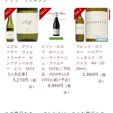
ニグル グリュ
メゾン・ルロ
フレッド・ロイ
ーナー・ヴェル
ワ ボージョ
マー ハウアー
トリーナー セ
レ・ヴィラージ
シュタイク・ヴ
ンフテンベルガ
ュ・プリムー
ァイス NV（10
ー ピリ 2024
ル 2026(ご予約
00ml）
【人気定番】
品：2026年11月
2,994円
（税
19日お届け予定)
5,270円
（税
込）
9,960円
（税
込）
込）