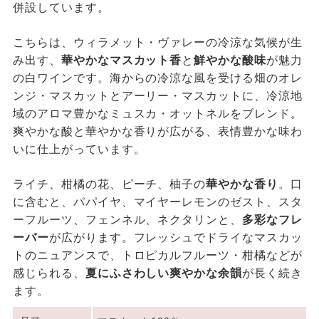
併設しています。
こちらは、ウィラメット・ヴァレーの冷涼な気候が生
み出す、
華やかなマスカット香
と
鮮やかな酸味
が魅力
の白ワインです。海からの冷涼な風を受ける畑のオレ
ンジ・マスカットとアーリー・マスカットに、冷涼地
域のアロマ豊かなミュスカ・オットネルをブレンド。
爽やかな酸と華やかな香りが広がる、表情豊かな味わ
いに仕上がっています。
ライチ、柑橘の花、ピーチ、柚子の
華やかな香り
。口
に含むと、パパイヤ、マイヤーレモンのゼスト、スタ
ーフルーツ、フェンネル、ネクタリンと、
多彩なフレ
ーバー
が広がります。フレッシュでドライなマスカッ
トのニュアンスで、トロピカルフルーツ・柑橘などが
感じられる、
夏にふさわしい爽やかな余韻
が長く続き
ます。