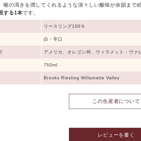
。喉の渇きを潤してくれるような清々しい酸味が余韻まで
現する1本
です。
リースリング100％
白・辛口
方
アメリカ、オレゴン州、ウィラメット・ヴァ
750ml
Brooks Riesling Willamette Valley
この生産者について
レビューを書く