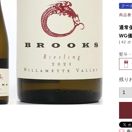
クー
商品番
通常
WG
[
42
ポ
熨斗
残り
商