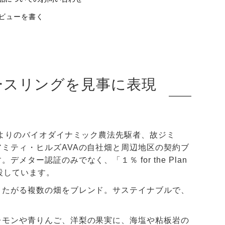
ビューを書く
ースリングを見事に表現
末よりのバイオダイナミック農法先駆者、故ジミ
ミティ・ヒルズAVAの自社畑と周辺地区の契約ブ
ー認証のみでなく、「１％ for the Plan
併設しています。
またがる複数の畑をブレンド。サステイナブルで、
レモンや青りんご、洋梨の果実に、海塩や粘板岩の