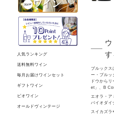
ウ
す
人気ランキング
送料無料ワイン
ブルックス
ー・ブルッ
毎月お届けワインセット
ドウからリー
ギフトワイン
et」、B
ビオワイン
エオラ・ア
バイオダイ
オールドヴィンテージ
スイカズラ