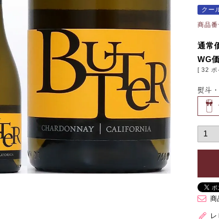
クー
商品番
通常
WG
[
32
ポ
熨斗
商
レ