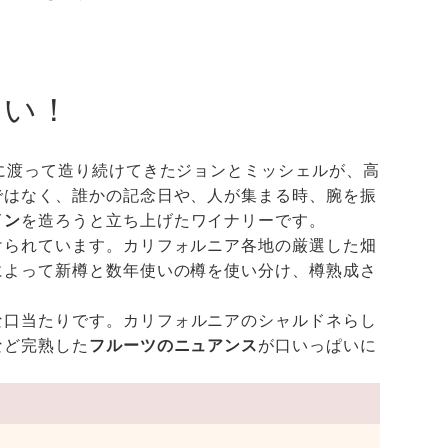
わい！
に渡って造り続けてきたジョンとミッシェルが、高
ではなく、誰かの記念日や、人が集まる時、腕を振
イン
を造ろうと立ち上げたワイナリーです。
けられています。カリフォルニア各地の厳選した畑
によって新樽と数年使いの樽を使い分け、樽熟成さ
な口当たりです。カリフォルニアのシャルドネらし
など完熟した
フルーツのニュアンス
が口いっぱいに