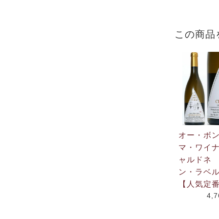
この商品
オー・ボ
マ・ワイ
ャルドネ
ン・ラベル
【人気定
4,