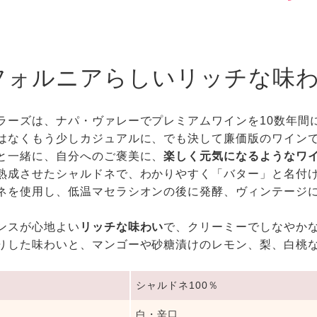
フォルニアらしいリッチな味
ラーズは、ナパ・ヴァレーでプレミアムワインを10数年間
はなくもう少しカジュアルに、でも決して廉価版のワイン
と一緒に、自分へのご褒美に、
楽しく元気になるようなワ
熟成させたシャルドネで、わかりやすく「バター」と名付
ネを使用し、低温マセラシオンの後に発酵、ヴィンテージ
ンスが心地よい
リッチな味わい
で、クリーミーでしなやか
りした味わいと、マンゴーや砂糖漬けのレモン、梨、白桃
。
シャルドネ100％
白・辛口