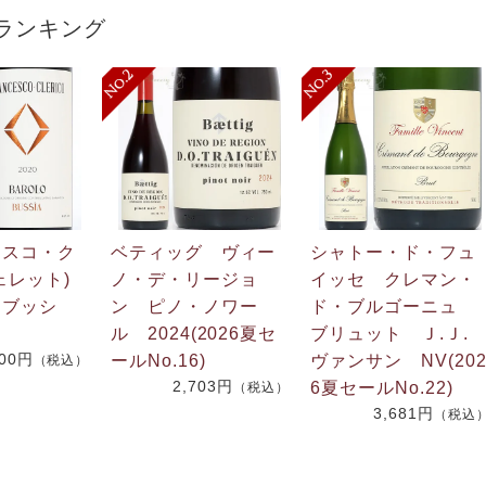
ランキング
ェスコ・ク
ベティッグ ヴィー
シャトー・ド・フュ
ェレット)
ノ・デ・リージョ
イッセ クレマン・
 ブッシ
ン ピノ・ノワー
ド・ブルゴーニュ
ル 2024(2026夏セ
ブリュット Ｊ.Ｊ
600円
ールNo.16)
ヴァンサン NV(20
（税込）
2,703円
6夏セールNo.22)
（税込）
3,681円
（税込