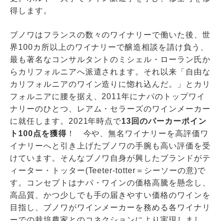
得します。
ブノワはフランスの数々のワイナリーで働いた後、世
界100カ所以上のワイナリーで醸造相談を請け負う、
最も著名なコンサルタントのミシェル・ローラン氏か
らカリフォルニアへ派遣されます。それ以来「自由な
カリフォルニアのワイン造りに惚れ込んだ。」とカリ
フォルニアに腰を据え、2011年にナパのトップワイ
ナリーのひとつ、レアム・セラーズのワインメーカー
に就任します。2021年時点で
13回のパーカーポイン
ト100点を獲得
！ 今や、無名ワイナリーを高評価ワ
イナリーへと引き上げたブノワの手腕も高い評価を受
けています。そんなブノワ自身が興したブランドがテ
ィーター・トッター(Teeter-totter＝シーソーの意)で
す。コンセプトはナパ・ワインの価格高騰を懸念し、
高品質、かつ少しでも手の届きやすい価格のワインを
目指し、ブノワがワインメーカーを務める各ワイナリ
ーでの栽培農家とのコネクションにより実現しまし