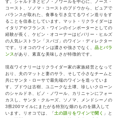
す。シャルドネとピノ・ノワールを中心に、ノース・
コースト、ソノマ・コーストのブドウから、ピュアで
バランスが取れた、食事を引き立てるワイン造りをす
ることを信条としています。マット・リクライダーは
イタリアやフランス・ワインのインポーターとしての
経験が長く、ケビン・オコーナーはビバリー・ヒルズ
の人気レストラン「スパゴ」のワイン・ディレクター
です。リオコのワインは濃さや強さでなく、
品とバラ
ンス
があり、素直な美味しさが特徴的です。
現在ワイナリーはリクライダー家の家族経営となって
おり、夫のマットと妻のサラ、そして小さなチームと
共にサンタ・ローサで最先端のワインを造っていま
す。ブドウは古樹、ユニークな土壌、珍しいクローン
のシャルドネ、ピノ・ノワール、カリニャンにフォー
カスし、サンタ・クルーズ、ソノマ、メンドシーノの
3県200マイルにまたがる特別な畑のものを購入して
います。リオコでは、「
土の語りをワインで聞く
」と