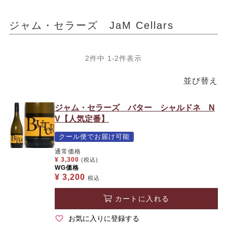
ジャム・セラーズ JaM Cellars
2
件中
1
-
2
件表示
並び替え
ジャム・セラーズ バター シャルドネ N
V【人気定番】
クール便でお届け可能
通常価格
¥
3,300
(税込)
WG価格
¥
3,200
税込
カートに入れる
お気に入りに登録する