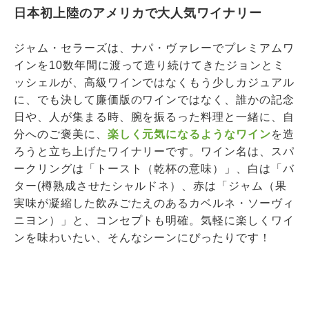
日本初上陸のアメリカで大人気ワイナリー
ジャム・セラーズは、ナパ・ヴァレーでプレミアムワ
インを10数年間に渡って造り続けてきたジョンとミ
ッシェルが、高級ワインではなくもう少しカジュアル
に、でも決して廉価版のワインではなく、誰かの記念
日や、人が集まる時、腕を振るった料理と一緒に、自
分へのご褒美に、
楽しく元気になるようなワイン
を造
ろうと立ち上げたワイナリーです。ワイン名は、スパ
ークリングは「トースト（乾杯の意味）」、白は「バ
ター(樽熟成させたシャルドネ）、赤は「ジャム（果
実味が凝縮した飲みごたえのあるカベルネ・ソーヴィ
ニヨン）」と、コンセプトも明確。気軽に楽しくワイ
ンを味わいたい、そんなシーンにぴったりです！