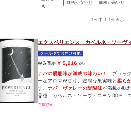
価格が安い順
価格が高い順
え
1
件中
1
-
1
件表示
エクスペリエンス カベルネ・ソーヴィ
クール便でお届け可能
¥
5,016
WG価格
税込
ナパの醍醐味が満載の味わい！
ブラッ
ーなアロマが香り、豊潤な果実味と
柔ら
す。
ナパ・ヴァレーの醍醐味
が満載の味
品種：カベルネ・ソーヴィニヨン88％、
在庫切れ