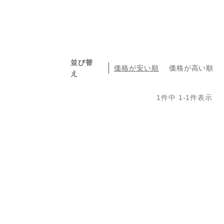
並び替
価格が安い順
価格が高い順
え
1
件中
1
-
1
件表示