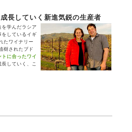
て成長していく新進気鋭の生産者
造を学んだラシア
事をしているイギ
れたワイナリー
に植樹されたブド
ントに合ったワイ
成長していく、こ