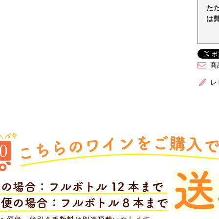
た
は
商
レ