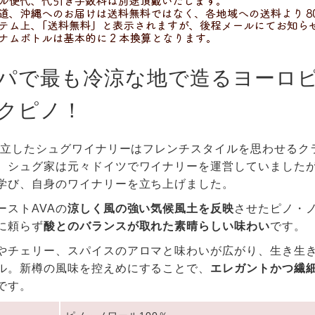
パで最も冷涼な地で造るヨーロ
クピノ！
に創立したシュグワイナリーはフレンチスタイルを思わせる
。シュグ家は元々ドイツでワイナリーを運営していました
学び、自身のワイナリーを立ち上げました。
ーストAVAの
涼しく風の強い気候風土を反映
させたピノ・
に頼らず
酸とのバランスが取れた素晴らしい味わい
です。
やチェリー、スパイスのアロマと味わいが広がり、生き生
ル。新樽の風味を控えめにすることで、
エレガントかつ繊
です。