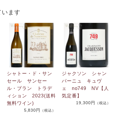
ています
シャトー・ド・サン
ジャクソン シャン
2
セール サンセー
パーニュ キュヴ
ル・ブラン トラデ
ェ no749 NV【人
ィション 2023(送料
気定番】
）
19,300円
無料ワイン)
（税込）
5,830円
（税込）