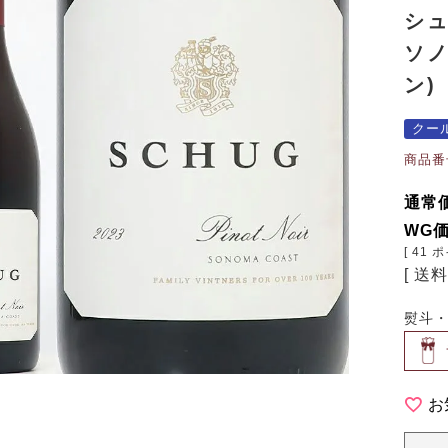
シ
ソノ
ン)
クー
商品番
通常
WG
[
41
ポ
送
熨斗
お