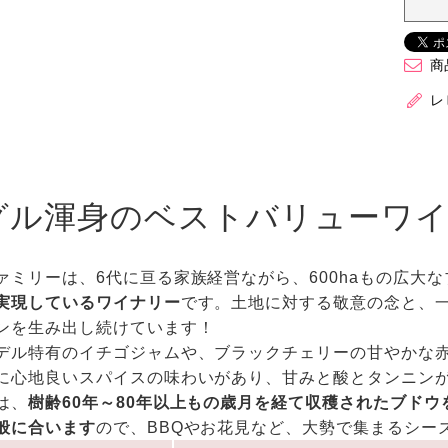
商
レ
グル渾身のベストバリューワ
ァミリーは、6代に亘る家族経営ながら、600haもの広大
実現しているワイナリー
です。土地に対する敬意の念と、
ンを生み出し続けています！
デル特有のイチゴジャムや、ブラックチェリーの甘やかな
に心地良いスパイスの味わいがあり、甘みと酸とタンニン
は、
樹齢60年～80年以上もの歳月を経て収穫されたブドウ
般に合います
ので、BBQやお花見など、大勢で集まるシー