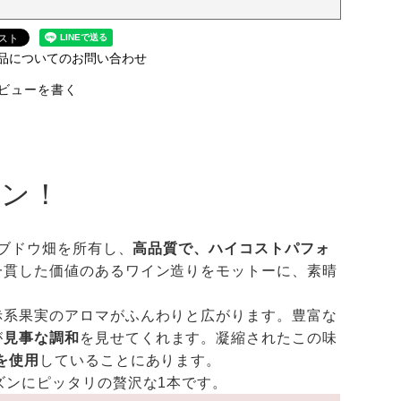
品についてのお問い合わせ
ビューを書く
イン！
なブドウ畑を所有し、
高品質で、ハイコストパフォ
一貫した価値のあるワイン造りをモットーに、素晴
赤系果実のアロマがふんわりと広がります。豊富な
が
見事な調和
を見せてくれます。凝縮されたこの味
を使用
していることにあります。
ズンにピッタリの贅沢な1本です。