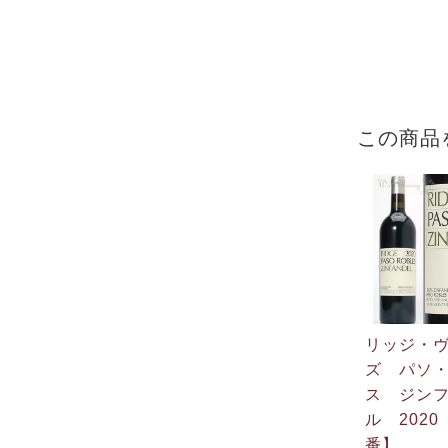
この商品
リッジ・
ズ パソ
ス ジン
ル 202
番】