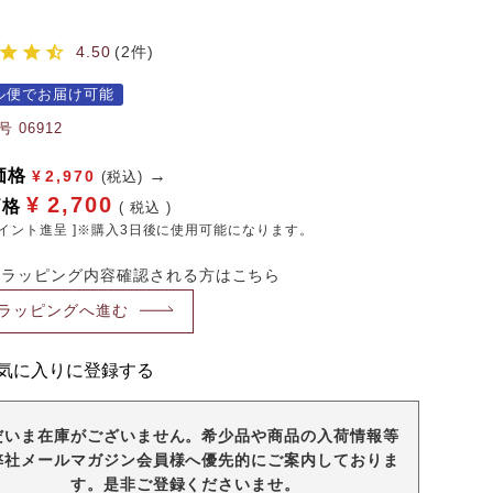
】
4.50
2
ル便でお届け可能
号
06912
価格
¥
2,970
(税込)
¥
2,700
価格
税込
イント進呈 ]※購入3日後に使用可能になります。
・ラッピング内容確認される方はこちら
ラッピングへ進む
気に入りに登録する
だいま在庫がございません。希少品や商品の入荷情報等
弊社メールマガジン会員様へ優先的にご案内しておりま
す。是非ご登録くださいませ。