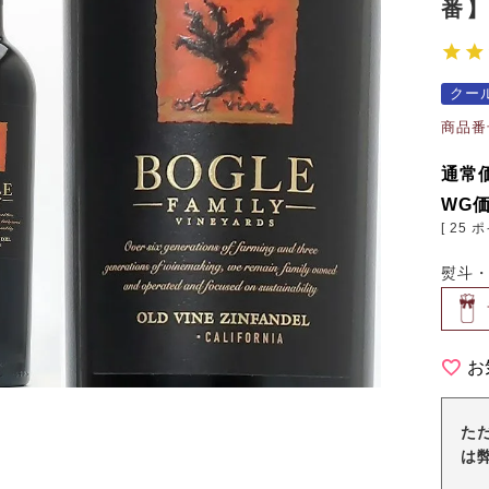
番
クー
商品番
通常
WG
[
25
ポ
熨斗
お
た
は