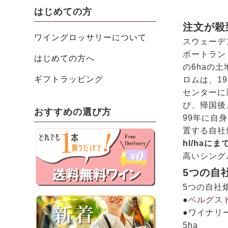
はじめての方
注文が殺
ワイングロッサリーについて
スウェーデ
ポートラン
はじめての方へ
の6haの
ギフトラッピング
ロムは、1
センターに
び、帰国後
おすすめの選び方
99年に自
置する自社
hl/ha
高いシング
5つの自
5つの自社
●
ベルグス
●ワイナリー
5ha