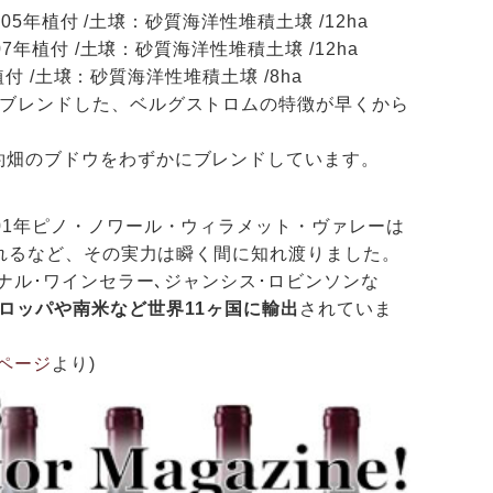
5年植付 /土壌：砂質海洋性堆積土壌 /12ha
年植付 /土壌：砂質海洋性堆積土壌 /12ha
付 /土壌：砂質海洋性堆積土壌 /8ha
をブレンドした、ベルグストロムの特徴が早くから
約畑のブドウをわずかにブレンドしています。
001年ピノ・ノワール・ウィラメット・ヴァレーは
ばれるなど、その実力は瞬く間に知れ渡りました。
ナル･ワインセラー､ジャンシス･ロビンソンな
ロッパや南米など世界11ヶ国に輸出
されていま
ページ
より)