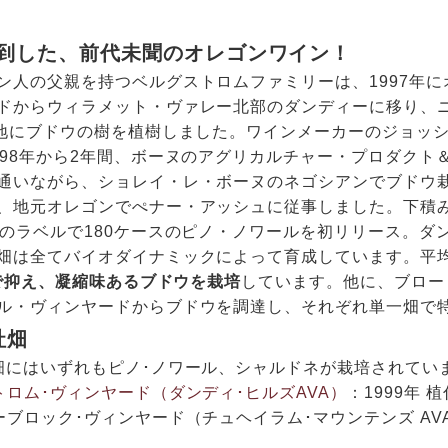
到した、前代未聞のオレゴンワイン！
ン人の父親を持つベルグストロムファミリーは、1997年に
ドからウィラメット・ヴァレー北部のダンディーに移り、
土地にブドウの樹を植樹しました。ワインメーカーのジョッ
998年から2年間、ボーヌのアグリカルチャー・プロダクト
通いながら、ショレイ・レ・ボーヌのネゴシアンでブドウ
、地元オレゴンでぺナー・アッシュに従事しました。下積み
身のラベルで180ケースのピノ・ノワールを初リリース。ダ
畑は全てバイオダイナミックによって育成しています。平均
にまで抑え、凝縮味あるブドウを栽培
しています。他に、ブロー
ル・ヴィンヤードからブドウを調達し、それぞれ単一畑で
社畑
畑にはいずれもピノ･ノワール、シャルドネが栽培されてい
トロム･ヴィンヤード（ダンディ･ヒルズAVA）
：1999年 植
ブロック･ヴィンヤード（チュヘイラム･マウンテンズ AVA）