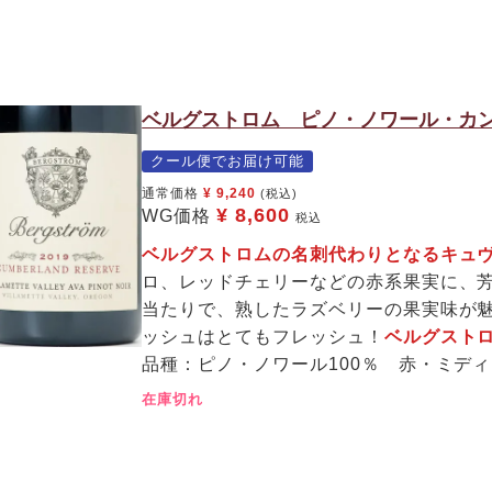
ベルグストロム ピノ・ノワール・カン
クール便でお届け可能
通常価格
¥
9,240
(税込)
¥
8,600
WG価格
税込
ベルグストロムの名刺代わりとなるキュ
ロ、レッドチェリーなどの赤系果実に、
当たりで、熟したラズベリーの果実味が
ッシュはとてもフレッシュ！
ベルグスト
品種：ピノ・ノワール100％ 赤・ミデ
在庫切れ