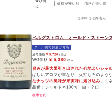
並び替
価格が安い順
価格が高い順
え
2
件中
1
-
2
件表示
ベルグストロム オールド・ストーンズ
クール便でお届け可能
通常価格
¥
5,720
(税込)
¥
5,380
WG価格
税込
旨みが最大限引き出された心地よいシャ
ばしいアロマが重なり、火打ち石のよう
なナッツの風味が果実味に溶け込み
、ミ
品種：シャルドネ100％ 白・辛口
在庫切れ