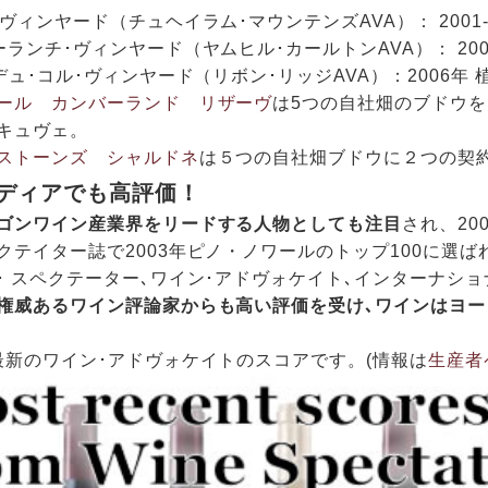
ヴィンヤード（チュヘイラム･マウンテンズAVA）： 2001-0
ランチ･ヴィンヤード（ヤムヒル･カールトンAVA）： 2007
デュ･コル･ヴィンヤード（リボン･リッジAVA）：2006年 植
ール カンバーランド リザーヴ
は5つの自社畑のブドウ
キュヴェ。
ストーンズ シャルドネ
は５つの自社畑ブドウに２つの契
ディアでも高評価！
ゴンワイン産業界をリードする人物としても注目
され、2
クテイター誌で2003年ピノ・ノワールのトップ100に選
･ スペクテーター､ワイン･アドヴォケイト､インターナショ
権威あるワイン評論家からも高い評価を受け､ワインはヨー
最新のワイン･アドヴォケイトのスコアです。(情報は
生産者