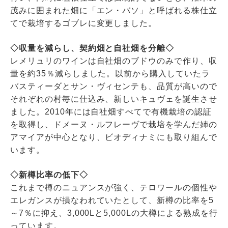
茂みに囲まれた畑に「エン・バソ」と呼ばれる株仕立
てで栽培するゴブレに変更しました。
◇収量を減らし、契約畑と自社畑を分離◇
レメリュリのワインは自社畑のブドウのみで作り、収
量を約35％減らしました。以前から購入していたラ
バスティーダとサン・ヴィセンテも、品質が高いので
それぞれの村毎に仕込み、新しいキュヴェを誕生させ
ました。2010年には自社畑すべてで有機栽培の認証
を取得し、ドメーヌ・ルフレーヴで栽培を学んだ姉の
アマイアが中心となり、ビオディナミにも取り組んで
います。
◇新樽比率の低下◇
これまで樽のニュアンスが強く、テロワールの個性や
エレガンスが損なわれていたとして、新樽の比率を5
～7％に抑え、3,000Lと5,000Lの大樽による熟成を行
っています。