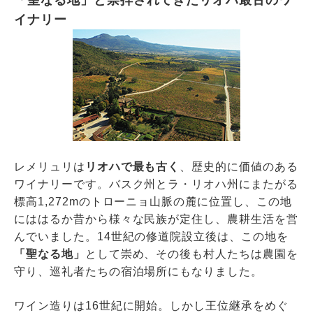
イナリー
レメリュリは
リオハで最も古く
、歴史的に価値のある
ワイナリーです。バスク州とラ・リオハ州にまたがる
標高1,272mのトローニョ山脈の麓に位置し、この地
にははるか昔から様々な民族が定住し、農耕生活を営
んでいました。14世紀の修道院設立後は、この地を
「聖なる地」
として崇め、その後も村人たちは農園を
守り、巡礼者たちの宿泊場所にもなりました。
ワイン造りは16世紀に開始。しかし王位継承をめぐ