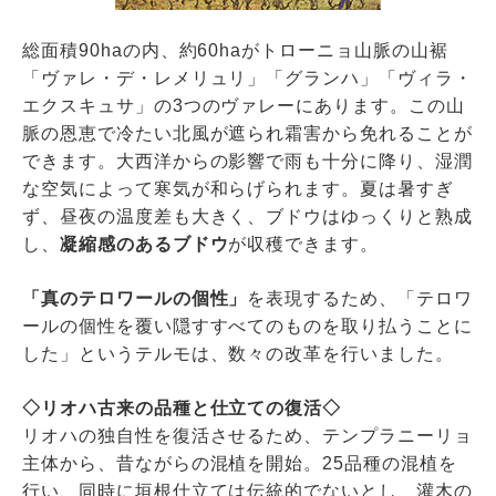
総面積90haの内、約60haがトローニョ山脈の山裾
「ヴァレ・デ・レメリュリ」「グランハ」「ヴィラ・
エクスキュサ」の3つのヴァレーにあります。この山
脈の恩恵で冷たい北風が遮られ霜害から免れることが
できます。大西洋からの影響で雨も十分に降り、湿潤
な空気によって寒気が和らげられます。夏は暑すぎ
ず、昼夜の温度差も大きく、ブドウはゆっくりと熟成
し、
凝縮感のあるブドウ
が収穫できます。
「真のテロワールの個性」
を表現するため、「テロワ
ールの個性を覆い隠すすべてのものを取り払うことに
した」というテルモは、数々の改革を行いました。
◇リオハ古来の品種と仕立ての復活◇
リオハの独自性を復活させるため、テンプラニーリョ
主体から、昔ながらの混植を開始。25品種の混植を
行い、同時に垣根仕立ては伝統的でないとし、灌木の