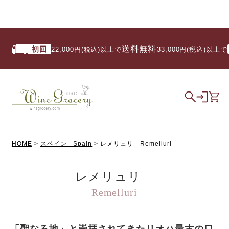
送料無料
初回
いつ
22,000円(税込)以上で
/ 33,000円(税込)以上で
HOME
スペイン Spain
レメリュリ Remelluri
レメリュリ
Remelluri
「聖なる地」と崇拝されてきたリオハ最古のワ