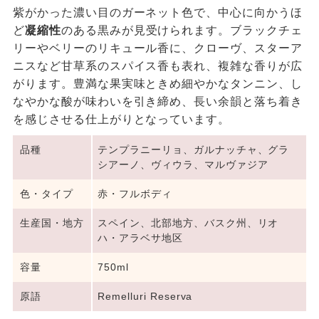
紫がかった濃い目のガーネット色で、中心に向かうほ
ど
凝縮性
のある黒みが見受けられます。ブラックチェ
リーやベリーのリキュール香に、クローヴ、スターア
ニスなど甘草系のスパイス香も表れ、複雑な香りが広
がります。豊満な果実味ときめ細やかなタンニン、し
なやかな酸が味わいを引き締め、長い余韻と落ち着き
を感じさせる仕上がりとなっています。
品種
テンプラニーリョ、ガルナッチャ、グラ
シアーノ、ヴィウラ、マルヴァジア
色・タイプ
赤・フルボディ
生産国・地方
スペイン、北部地方、バスク州、リオ
ハ・アラベサ地区
容量
750ml
原語
Remelluri Reserva