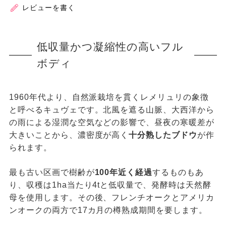
レビューを書く
低収量かつ凝縮性の高いフル
ボディ
1960年代より、自然派栽培を貫くレメリュリの象徴
と呼べるキュヴェです。北風を遮る山脈、大西洋から
の雨による湿潤な空気などの影響で、昼夜の寒暖差が
大きいことから、濃密度が高く
十分熟したブドウ
が作
られます。
最も古い区画で樹齢が
100年近く経過
するものもあ
り、収穫は1ha当たり4tと低収量で、発酵時は天然酵
母を使用します。その後、フレンチオークとアメリカ
ンオークの両方で17カ月の樽熟成期間を要します。