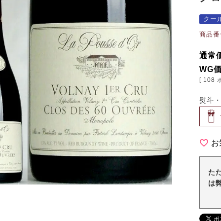
クー
商品番
通常
WG
[
108
熨斗
お
た
は