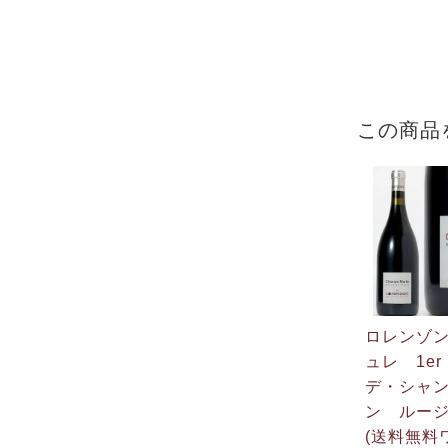
この商品
ロレンゾ
ュレ 1e
デ・シャ
ン ルージ
(送料無料