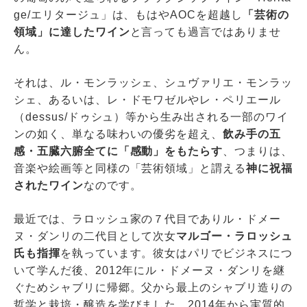
ge/エリタージュ」は、もはやAOCを超越し
「芸術の
領域」に達したワイン
と言っても過言ではありませ
ん。
それは、ル・モンラッシェ、シュヴァリエ・モンラッ
シェ、あるいは、レ・ドモワゼルやレ・ペリエール
（dessus/ドゥシュ）等から生み出される一部のワイ
ンの如く、単なる味わいの優劣を超え、
飲み手の五
感・五臓六腑全てに「感動」をもたらす
、つまりは、
音楽や絵画等と同様の「芸術領域」と謂える
神に祝福
されたワイン
なのです。
最近では、ラロッシュ家の７代目でありル・ドメー
ヌ・ダンリの二代目として次女
マルゴー・ラロッシュ
氏も指揮
を執っています。彼女はパリでビジネスにつ
いて学んだ後、2012年にル・ドメーヌ・ダンリを継
ぐためシャブリに帰郷。父から最上のシャブリ造りの
哲学と栽培・醸造を学びました。2014年から実質的