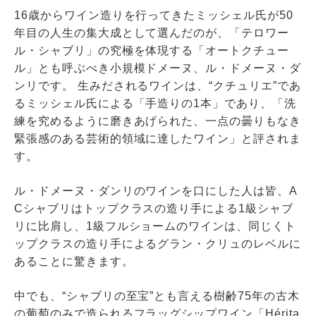
16歳からワイン造りを行ってきたミッシェル氏が50
年目の人生の集大成として選んだのが、「テロワー
ル・シャブリ」の究極を体現する「オートクチュー
ル」とも呼ぶべき小規模ドメーヌ、ル・ドメーヌ・ダ
ンリです。 生みだされるワインは、“クチュリエ”であ
るミッシェル氏による「手造りの1本」であり、「洗
練を究めるように磨きあげられた、一点の曇りもなき
緊張感のある芸術的領域に達したワイン」と評されま
す。
ル・ドメーヌ・ダンリのワインを口にした人は皆、A
Cシャブリはトップクラスの造り手による1級シャブ
リに比肩し、1級フルショームのワインは、同じくト
ップクラスの造り手によるグラン・クリュのレベルに
あることに驚きます。
中でも、“シャブリの至宝”とも言える樹齢75年の古木
の葡萄のみで造られるフラッグシップワイン「Hérita