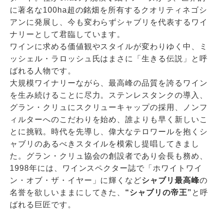
に著名な100ha超の銘畑を所有するクオリティネゴシ
アンに発展し、今も変わらずシャブリを代表するワイ
ナリーとして君臨しています。
ワインに求める価値観やスタイルが変わりゆく中、ミ
ッシェル・ラロッシュ氏はまさに「生きる伝説」と呼
ばれる人物です。
大規模ワイナリーながら、最高峰の品質を誇るワイン
を生み続けることに尽力。ステンレスタンクの導入、
グラン・クリュにスクリューキャップの採用、ノンフ
ィルターへのこだわりを始め、誰よりも早く新しいこ
とに挑戦。時代を先導し、偉大なテロワールを抱くシ
ャブリのあるべきスタイルを模索し提唱してきまし
た。グラン・クリュ協会の創設者であり会⾧も務め、
1998年には、ワインスペクター誌で「ホワイトワイ
ン・オブ・ザ・イヤー」に輝くなど
シャブリ最高峰
の
名誉を欲しいままにしてきた、
“シャブリの帝王”
と呼
ばれる巨匠です。