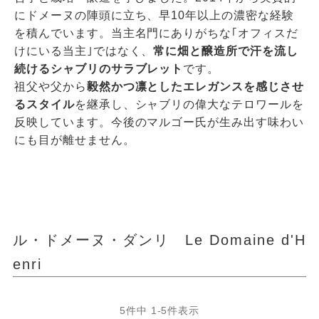
にドメーヌの陣頭に立ち、早10年以上の濃密な経験
を積んでいます。当主名門にありがちな｢オフィスだ
けにいる当主｣ではなく、
常に畑と醸造所で汗を流し
続けるシャブリのサラブレット
です。
祖父や父から
毅然かつ凛としたエレガンスを感じさせ
るスタイル
を継承し、シャブリの偉大なテロワールを
反映しています。今後のマルゴー氏が生み出す味わい
にも目が離せません。
ル・ドメーヌ・ダンリ Le Domaine d'H
enri
5
件中
1
-
5
件表示