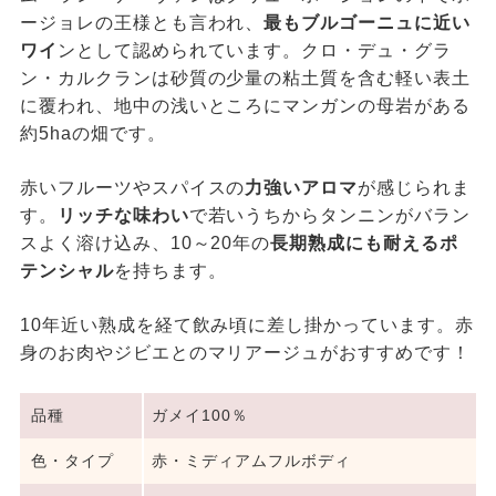
ージョレの王様とも言われ、
最もブルゴーニュに近い
ワイ
ンとして認められています。クロ・デュ・グラ
ン・カルクランは砂質の少量の粘土質を含む軽い表土
に覆われ、地中の浅いところにマンガンの母岩がある
約5haの畑です。
赤いフルーツやスパイスの
力強いアロマ
が感じられま
す。
リッチな味わい
で若いうちからタンニンがバラン
スよく溶け込み、10～20年の
長期熟成にも耐えるポ
テンシャル
を持ちます。
10年近い熟成を経て飲み頃に差し掛かっています。赤
身のお肉やジビエとのマリアージュがおすすめです！
品種
ガメイ100％
色・タイプ
赤・ミディアムフルボディ