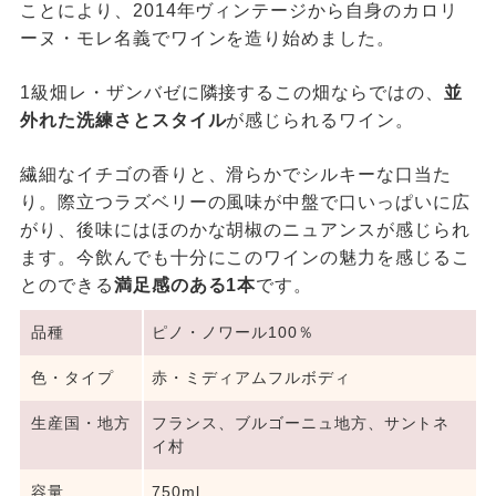
ことにより、2014年ヴィンテージから自身のカロリ
ーヌ・モレ名義でワインを造り始めました。
1級畑レ・ザンバゼに隣接するこの畑ならではの、
並
外れた洗練さとスタイル
が感じられるワイン。
繊細なイチゴの香りと、滑らかでシルキーな口当た
り。際立つラズベリーの風味が中盤で口いっぱいに広
がり、後味にはほのかな胡椒のニュアンスが感じられ
ます。今飲んでも十分にこのワインの魅力を感じるこ
とのできる
満足感のある1本
です。
品種
ピノ・ノワール100％
色・タイプ
赤・ミディアムフルボディ
生産国・地方
フランス、ブルゴーニュ地方、サントネ
イ村
容量
750ml