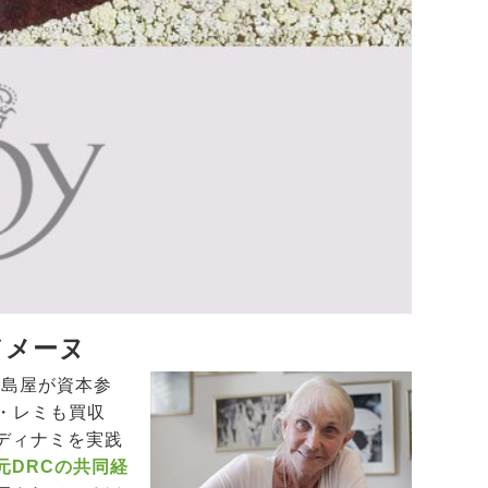
ドメーヌ
高島屋が資本参
・レミも買収
ディナミを実践
元DRCの共同経