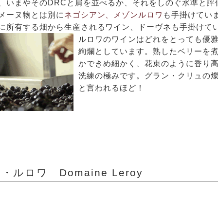
、いまやそのDRCと肩を並べるか、それをしのぐ水準と評
メーヌ物とは別に
ネゴシアン、メゾンルロワ
も手掛けてい
に所有する畑から生産されるワイン、ドーヴネも手掛けて
ルロワのワインはどれをとっても優
絢爛としています。熟したベリーを
かできめ細かく、花束のように香り
洗練の極みです。グラン・クリュの
と言われるほど！
ルロワ Domaine Leroy