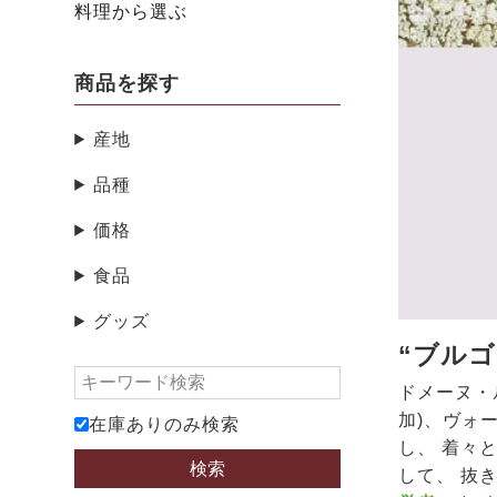
料理から選ぶ
商品を探す
産地
品種
価格
食品
グッズ
“ブル
ドメーヌ・
加)、ヴォ
在庫ありのみ検索
し、 着々
検索
して、 抜