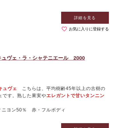
詳細を見る
お気に入りに登録する
ュヴェ・ラ・シャテニエール 2000
るキュヴェ
こちらは、平均樹齢45年以上の古樹の
ェです。熟した果実や
エレガントで甘いタンニン
。
ィニヨン50％ 赤・フルボディ