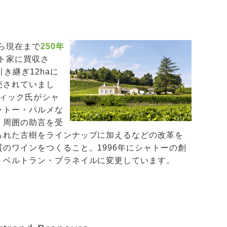
ら現在まで
250年
ット家に買収さ
き継ぎ12haに
売されていまし
ヴィック氏がシャ
ャトー・パルメな
、周囲の助言を受
られた古樹をラインナップに加えるなどの改革を
のワインをつくること。1996年にシャトーの創
・ベルトラン・ブラネイルに変更しています。