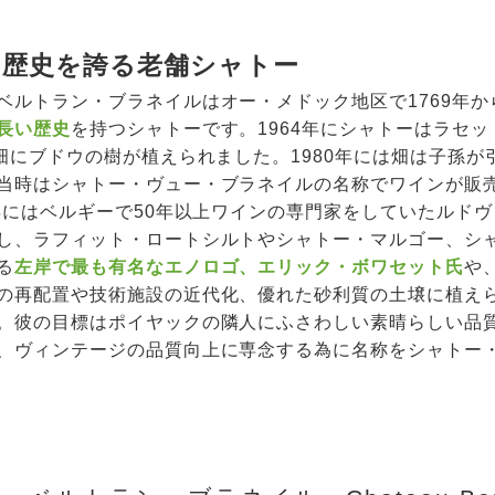
年の歴史を誇る老舗シャトー
ベルトラン・ブラネイルはオー・メドック地区で1769年か
長い歴史
を持つシャトーです。1964年にシャトーはラセ
の畑にブドウの樹が植えられました。1980年には畑は子孫が引
当時はシャトー・ヴュー・ブラネイルの名称でワインが販
3年にはベルギーで50年以上ワインの専門家をしていたルド
し、ラフィット・ロートシルトやシャトー・マルゴー、シ
る
左岸で最も有名なエノロゴ、エリック・ボワセット氏
や
の再配置や技術施設の近代化、優れた砂利質の土壌に植え
。彼の目標はポイヤックの隣人にふさわしい素晴らしい品質
、ヴィンテージの品質向上に専念する為に名称をシャトー