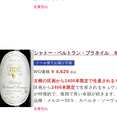
在庫切れ
シャトー・ベルトラン・ブラネイル キ
クール便でお届け可能
¥
4,620
WG価格
税込
古樹の区画から2400本限定で生産され
区画から
2400本限定
で生産されるキュヴ
が特徴的で、複雑で長い余韻が続きます
品種：メルロー50％、カベルネ・ソーヴ
在庫切れ