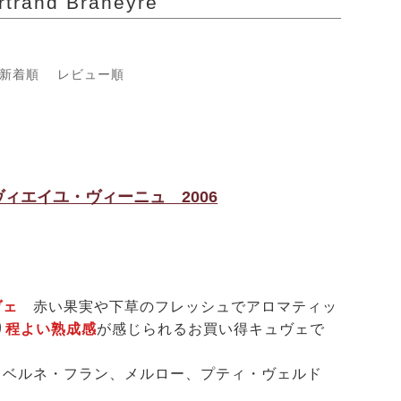
nd Braneyre
新着順
レビュー順
ィエイユ・ヴィーニュ 2006
ュヴェ
赤い果実や下草のフレッシュでアロマティッ
り
程よい熟成感
が感じられるお買い得キュヴェで
カベルネ・フラン、メルロー、プティ・ヴェルド