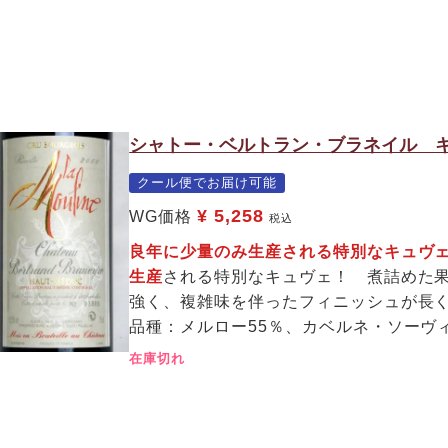
シャトー・ベルトラン・ブラネイル キ
クール便でお届け可能
¥
5,258
WG価格
税込
良年に少量のみ生産される特別なキュ
生産
される特別なキュヴェ！ 煮詰めた
強く、複雑味を伴ったフィニッシュが長
品種：メルロー55％、カベルネ・ソーヴ
在庫切れ