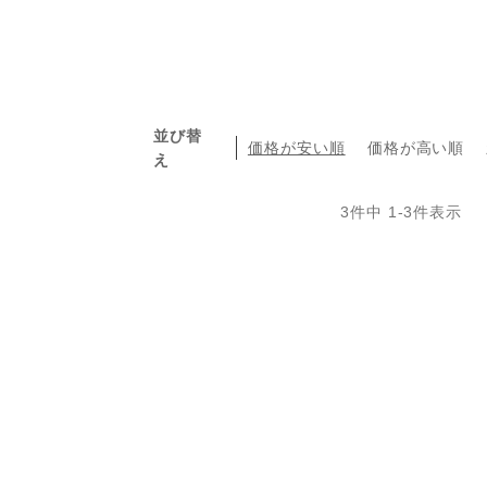
並び替
価格が安い順
価格が高い順
え
3
件中
1
-
3
件表示