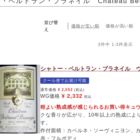
ベルトラン・ブラネイル Chateau Bertra
並び替
価格が安い順
価格が高い順
え
3
件中
1
-
3
件表示
シャトー・ベルトラン・ブラネイル ヴ
クール便でお届け可能
通常価格
¥
2,552
(税込)
¥
2,332
WG価格
税込
程よい熟成感が感じられるお買い得キ
クな香りが広がり、10年以上の熟成によ
す。
作付面積：カベルネ・ソーヴィニヨン、
赤・フルボディ