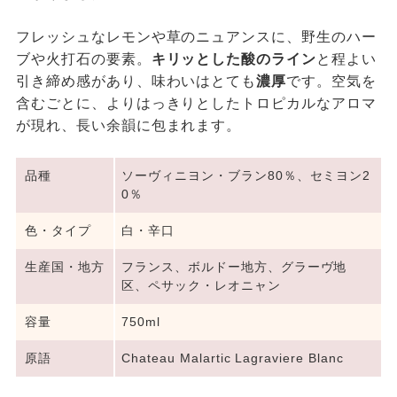
フレッシュなレモンや草のニュアンスに、野生のハー
ブや火打石の要素。
キリッとした酸のライン
と程よい
引き締め感があり、味わいはとても
濃厚
です。空気を
含むごとに、よりはっきりとしたトロピカルなアロマ
が現れ、長い余韻に包まれます。
品種
ソーヴィニヨン・ブラン80％、セミヨン2
0％
色・タイプ
白・辛口
生産国・地方
フランス、ボルドー地方、グラーヴ地
区、ペサック・レオニャン
容量
750ml
原語
Chateau Malartic Lagraviere Blanc