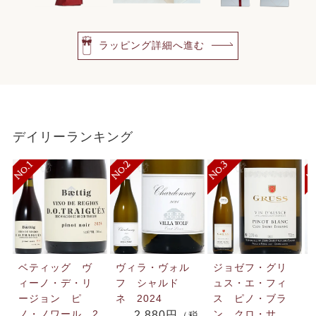
ラッピング詳細へ進む
デイリーランキング
ベティッグ ヴ
ヴィラ・ヴォル
ジョゼフ・グリ
ィーノ・デ・リ
フ シャルド
ュス・エ・フィ
ージョン ピ
ネ 2024
ス ピノ・ブラ
ノ・ノワール 2
ン クロ・サ
2,880円
（税