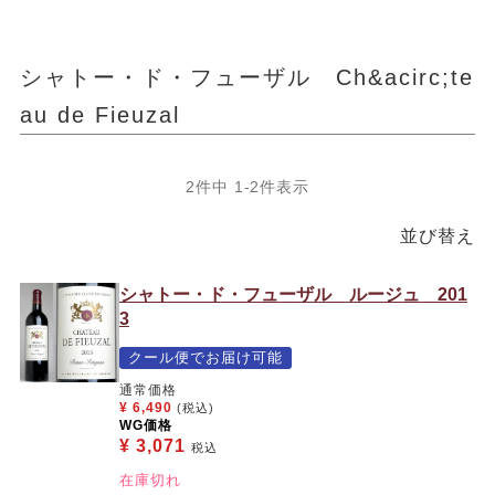
シャトー・ド・フューザル Ch&acirc;te
au de Fieuzal
2
件中
1
-
2
件表示
並び替え
シャトー・ド・フューザル ルージュ 201
3
クール便でお届け可能
通常価格
¥
6,490
(税込)
WG価格
¥
3,071
税込
在庫切れ