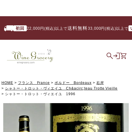
送料無料
初回
いつ
22,000円(税込)以上で
/ 33,000円(税込)以上で
HOME
フランス France
ボルドー Bordeaux
右岸
シャトー・トロット・ヴィエイユ Ch&acirc;teau Trotte Vieille
シャトー・トロット・ヴィエイユ 1996