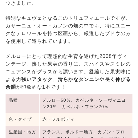
つきました。
特別なキュヴェとなるこのトリュフィエールですが、
カサーニュ・オー・カノンの畑の中でも、特にユニー
クなテロワールを持つ区画から、厳選したブドウのみ
を使用して造られています。
メルローにとって理想的な生育を遂げた2008年ヴィ
ンテージ。熟した果実の香りに、スパイスやスミレの
ニュアンスがグラスから漂います。凝縮した果実味に
よる
力強いアタック
、
滑らかなタンニン
や
長く伸びる
余韻
が印象的な1本です！
品種
メルロー60％、カベルネ・ソーヴィニヨ
ン20％、カベルネ・フラン20％
色・タイプ
赤・フルボディ
生産国・地方
フランス、ボルドー地方、カノン・フロ