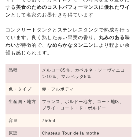
する
美食のためのコストパフォーマンスに優れたワイ
ン
として名家のお墨付きを得ています！
コンクリートタンクとステンレスタンクで熟成を行っ
ています。良く熟した赤い果実の香り。
丸みのある味
わい
が特徴的で、
なめらかなタンニン
により程よい余
韻も感じられます。
品種
メルロー85％、カベルネ・ソーヴィニヨ
ン10％、マルベック5％
色・タイプ
赤・フルボディ
生産国・地方
フランス、ボルドー地方、コート地区、
ブライ・コート・ド・ボルドー
容量
750ml
原語
Chateau Tour de la mothe