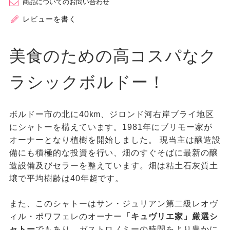
商品についてのお問い合わせ
レビューを書く
美食のための高コスパなク
ラシックボルドー！
ボルドー市の北に40km、ジロンド河右岸ブライ地区
にシャトーを構えています。1981年にブリモー家が
オーナーとなり植樹を開始しました。 現当主は醸造設
備にも積極的な投資を行い、畑のすぐそばに最新の醸
造設備及びセラーを整えています。畑は粘土石灰質土
壌で平均樹齢は40年超です。
また、このシャトーはサン・ジュリアン第二級レオヴ
ィル・ポワフェレのオーナー
「キュヴリエ家」厳選シ
ャトー
でもあり、ガストロノミーの時間をより豊かに