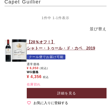
Capet Guillier
1
件中
1
-
1
件表示
並び替え
【28％オフ！】
シャトー・トゥール・ド・カペ 2019
クール便でお届け可能
通常価格
¥
6,050
(税込)
WG価格
¥
4,356
税込
在庫切れ
詳細を見る
お気に入りに登録する