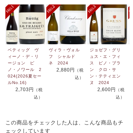
ベティッグ ヴ
ヴィラ・ヴォル
ジョゼフ・グリ
ィーノ・デ・リ
フ シャルド
ュス・エ・フィ
ージョン ピ
ネ 2024
ス ピノ・ブラ
ノ・ノワール 2
ン クロ・サ
2,880円
（税
024(2026夏セー
ン・テティエン
込）
ルNo.16)
ヌ 2024
2,703円
2,600円
（税
（税
込）
込）
この商品をチェックした人は、こんな商品もチ
ェックしています