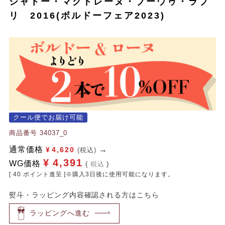
シャトー・マグドレーヌ・ブーウゥ・ラブ
リ 2016(ボルドーフェア2023)
クール便でお届け可能
商品番号
34037_0
通常価格
¥
4,620
(税込)
¥
4,391
WG価格
税込
[
40
ポイント進呈 ]※購入3日後に使用可能になります。
熨斗・ラッピング内容確認される方はこちら
ラッピングへ進む