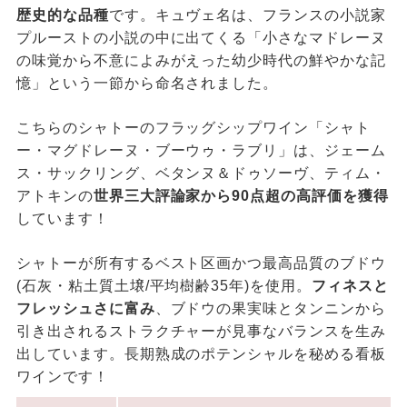
歴史的な品種
です。キュヴェ名は、フランスの小説家
プルーストの小説の中に出てくる「小さなマドレーヌ
の味覚から不意によみがえった幼少時代の鮮やかな記
憶」という一節から命名されました。
こちらのシャトーのフラッグシップワイン「シャト
ー・マグドレーヌ・ブーウゥ・ラブリ」は、ジェーム
ス・サックリング、ベタンヌ＆ドゥソーヴ、ティム・
アトキンの
世界三大評論家から90点超の高評価を獲得
しています！
シャトーが所有するベスト区画かつ最高品質のブドウ
(石灰・粘土質土壌/平均樹齢35年)を使用。
フィネスと
フレッシュさに富み
、ブドウの果実味とタンニンから
引き出されるストラクチャーが見事なバランスを生み
出しています。長期熟成のポテンシャルを秘める看板
ワインです！