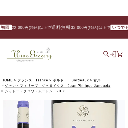
送料無料
送
回
いつでも
22,000円(税込)以上で
/ 33,000円(税込)以上で
HOME
フランス France
ボルドー Bordeaux
右岸
ジャン・フィリップ・ジャヌイクス Jean Philippe Janoueix
シャトー・クロワ・ムートン 2018