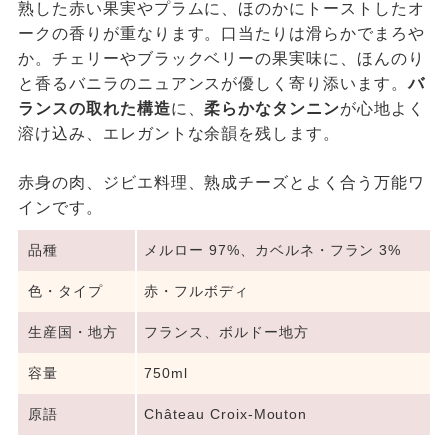
熟した赤い果実やプラムに、ほのかにトーストしたオ
ークの香りが重なります。口当たりは滑らかでまろや
か。チェリーやブラックベリーの果実味に、ほんのり
と香るバニラのニュアンスが優しく寄り添います。
バ
ランスの取れた構造
に、
柔らかなタンニン
が心地よく
溶け込み、エレガントな余韻を残します。
赤身の肉、ジビエ料理、熟成チーズとよく合う万能ワ
インです。
品種
メルロー 97%、カベルネ・フラン 3%
色・タイプ
赤・フルボディ
生産国・地方
フランス、ボルドー地方
容量
750ml
原語
Château Croix-Mouton