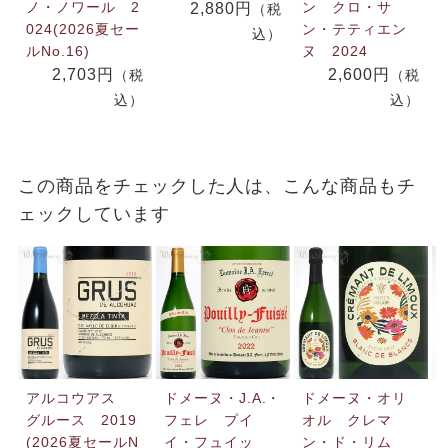
ノ・ノワール 2
ン クロ・サ
2,880円
（税
024(2026夏セー
ン・テティエン
込）
ルNo.16)
ヌ 2024
2,703円
2,600円
（税
（税
込）
込）
この商品をチェックした人は、こんな商品もチ
ェックしています
アルコウアス
ドメーヌ・J.A.・
ドメーヌ・オリ
グルース 2019
フェレ プイ
オル クレマ
(2026夏セールN
イ・フュイッ
ン・ド・リム