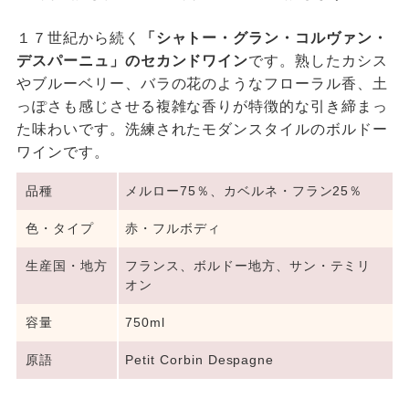
１７世紀から続く
「シャトー・グラン・コルヴァン・
デスパーニュ」のセカンドワイン
です。熟したカシス
やブルーベリー、バラの花のようなフローラル香、土
っぽさも感じさせる複雑な香りが特徴的な引き締まっ
た味わいです。洗練されたモダンスタイルのボルドー
ワインです。
品種
メルロー75％、カベルネ・フラン25％
色・タイプ
赤・フルボディ
生産国・地方
フランス、ボルドー地方、サン・テミリ
オン
容量
750ml
原語
Petit Corbin Despagne