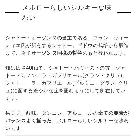
メルローらしいシルキーな味
わい
シャトー・オーゾンヌの当主である、アラン・ヴォー
ティエ氏が所有するシャトー。ブドウの栽培から醸造
まで、全て
オーゾンヌ同様の哲学
のもと行われます。
畑は広さ40haで、シャトー・パヴィの下の方、シャ
トー・カノン・ラ・ガフリエール(グラン・クリュ)、
シャトー・ラ・ガフリエール(プルミエ・グラン･クリ
ュ)に面する緩やかな丘を囲むようにして所在してい
ます。
果実味、酸味、タンニン、アルコールの
全ての要素が
バランスよく揃った
、メルローらしいシルキーな味わ
いです。