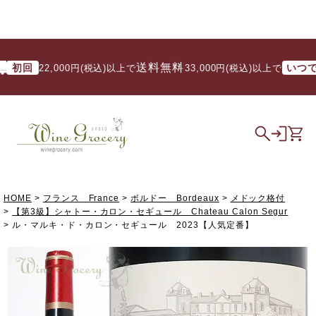
送料無料
初回
いつでも
22,000円(税込)以上で
/ 33,000円(税込)以上で
HOME
フランス France
ボルドー Bordeaux
メドック格付
【第3級】シャトー・カロン・セギュール Chateau Calon Segur
ル・マルキ・ド・カロン・セギュール 2023【人気定番】