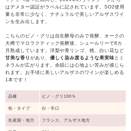
はデメター認証がラベルに記されています。SO2使用
量も非常に少なく、ナチュラルで美しいアルザスワイ
ンを生み出します。
こちらのピノ・グリは自生酵母のみで発酵、オークの
大樽でマロラクティック発酵後、シュールリーで8カ
月熟成しています。洋梨や青リンゴ、桃、白い花など
甘美な香り
があり、
優しく染み渡るような果実味
とミ
ネラルが広がります。余韻には心地よい苦みが感じら
れます。お手頃に美しいアルザスのワインが楽しめる
1本です！
品種
ピノ・グリ100％
色・タイプ
白・辛口
生産国・地方
フランス、アルザス地方