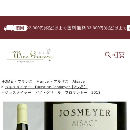
送料無料
初回
いつ
22,000円(税込)以上で
/ 33,000円(税込)以上で
HOME
フランス France
アルザス Alsace
ジョスメイヤー Domaine Josmeyer【2ツ星】
ジョスメイヤー ピノ・グリ ル・フロマントー 2013