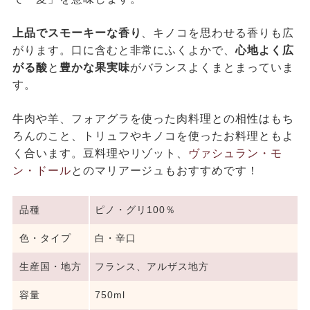
上品でスモーキーな香り
、キノコを思わせる香りも広
がります。口に含むと非常にふくよかで、
心地よく広
がる酸
と
豊かな果実味
がバランスよくまとまっていま
す。
牛肉や羊、フォアグラを使った肉料理との相性はもち
ろんのこと、トリュフやキノコを使ったお料理ともよ
く合います。豆料理やリゾット、
ヴァシュラン・モ
ン・ドール
とのマリアージュもおすすめです！
品種
ピノ・グリ100％
色・タイプ
白・辛口
生産国・地方
フランス、アルザス地方
容量
750ml