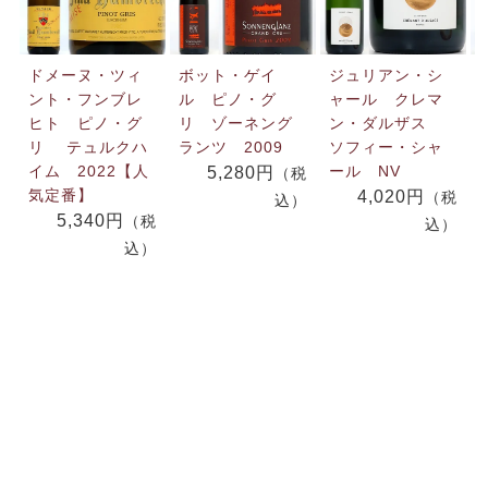
ドメーヌ・ツィ
ボット・ゲイ
ジュリアン・シ
ント・フンブレ
ル ピノ・グ
ャール クレマ
ヒト ピノ・グ
リ ゾーネング
ン・ダルザス
リ テュルクハ
ランツ 2009
ソフィー・シャ
イム 2022【人
ール NV
5,280円
（税
気定番】
4,020円
（税
込）
5,340円
（税
込）
込）