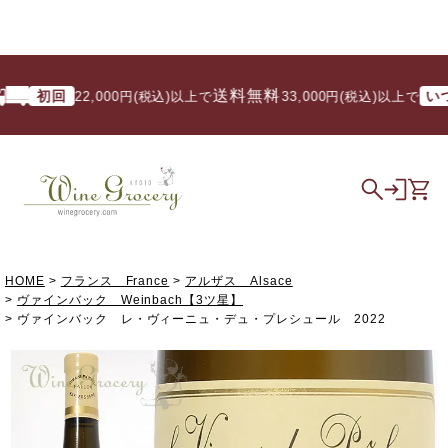
送料無料
初回
いつでも
22,000円(税込)以上で
/ 33,000円(税込)以上で
HOME
フランス France
アルザス Alsace
ヴァインバック Weinbach【3ツ星】
ヴァインバック レ・ヴィーニュ・デュ・プレシュール 2022