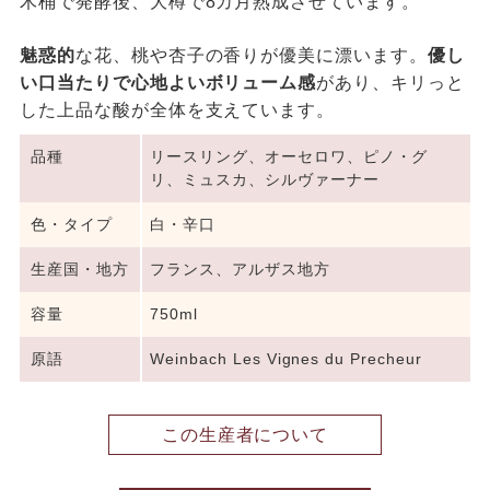
木桶で発酵後、大樽で8カ月熟成させています。
魅惑的
な花、桃や杏子の香りが優美に漂います。
優し
い口当たりで心地よいボリューム感
があり、キリっと
した上品な酸が全体を支えています。
品種
リースリング、オーセロワ、ピノ・グ
リ、ミュスカ、シルヴァーナー
色・タイプ
白・辛口
生産国・地方
フランス、アルザス地方
容量
750ml
原語
Weinbach Les Vignes du Precheur
この生産者について