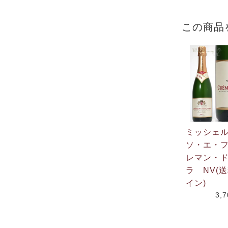
この商品
ミッシェ
ソ・エ・
レマン・
ラ NV(
イン)
3,