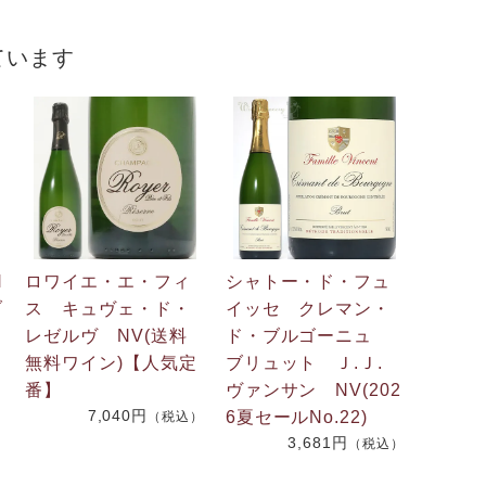
ています
H
ロワイエ・エ・フィ
シャトー・ド・フュ
ブ
ス キュヴェ・ド・
イッセ クレマン・
レゼルヴ NV(送料
ド・ブルゴーニュ
無料ワイン)【人気定
ブリュット Ｊ.Ｊ.
番】
ヴァンサン NV(202
）
7,040円
6夏セールNo.22)
（税込）
3,681円
（税込）