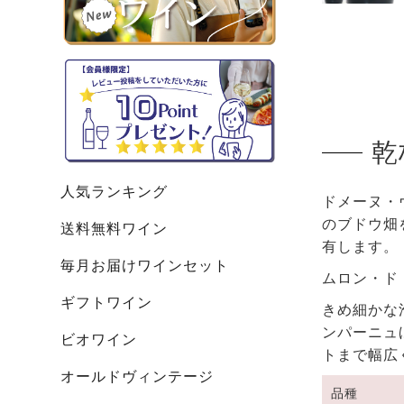
乾
人気ランキング
ドメーヌ・
のブドウ畑
送料無料ワイン
有します。
毎月お届けワインセット
ムロン・ド
ギフトワイン
きめ細かな
ンパーニュ
ビオワイン
トまで幅広
オールドヴィンテージ
品種