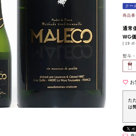
クー
商品番
通常
WG
[
19
ポ
熨斗
お
た
は
商