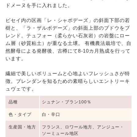
ドメーヌを手に入れました。
ビセイ内の区画「レ・シャポデーズ」の斜面下部の若
樹と、「ラ・ザルボデーズ」の斜面上部のブドウをブ
レンド。テュフォー（柔らかい石灰岩）の岩盤にロー
ム層（砂質粘土）が重なる土壌。 有機農法栽培で、自
然酵母による発酵後、古樽にて8-10カ月熟成を行って
います。
繊細で美しいボリュームと心地よいフレッシュさが特
徴。ブレンダンを知るための素晴らしいエントリーキ
ュヴェです。
品種
シュナン・ブラン100％
色・タイプ
白・辛口
生産国・地方
フランス、ロワール地方、アンジュー・
ソーミュール地区