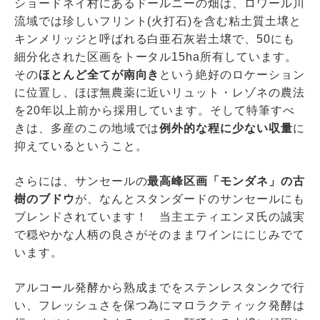
ショードネイ村にあるドールニーの畑は、ロワール川
流域では珍しいフリント(火打石)を含む粘土質土壌と
キンメリッジと呼ばれる白亜石灰岩土壌で、50にも
細分化された区画をトータル15ha所有しています。
その
ほとんど全てが南向き
という絶好のロケーション
に位置し、ほぼ無農薬に近いリュット・レゾネの農法
を20年以上前から採用しています。そして特筆すべ
きは、多産のこの地域では
例外的な程に少ない収量
に
抑えているということ。
さらには、サンセールの
最高峰区画「モンダネ」の古
樹のブドウ
が、なんとスタンダードのサンセールにも
ブレンドされています！ 当主エティエンヌ氏の誠実
で穏やかな人柄の良さがそのままワインににじみでて
います。
アルコール発酵から熟成までをステンレスタンクで行
い、フレッシュさを保つ為にマロラクティック発酵は