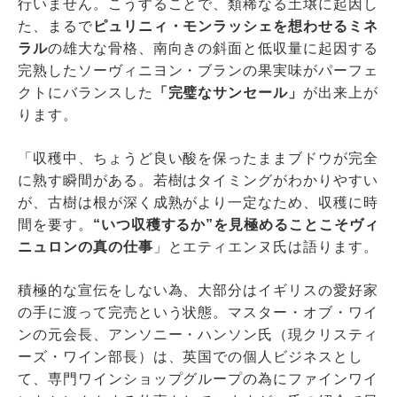
行いません。こうすることで、類稀なる土壌に起因し
た、まるで
ピュリニィ・モンラッシェを想わせるミネ
ラル
の雄大な骨格、南向きの斜面と低収量に起因する
完熟したソーヴィニヨン・ブランの果実味がパーフェ
クトにバランスした
「完璧なサンセール」
が出来上が
ります。
「収穫中、ちょうど良い酸を保ったままブドウが完全
に熟す瞬間がある。若樹はタイミングがわかりやすい
が、古樹は根が深く成熟がより一定なため、収穫に時
間を要す。
“いつ収穫するか”を見極めることこそヴィ
ニュロンの真の仕事
」とエティエンヌ氏は語ります。
積極的な宣伝をしない為、大部分はイギリスの愛好家
の手に渡って完売という状態。マスター・オブ・ワイ
ンの元会長、アンソニー・ハンソン氏（現クリスティ
ーズ・ワイン部長）は、英国での個人ビジネスとし
て、専門ワインショップグループの為にファインワイ