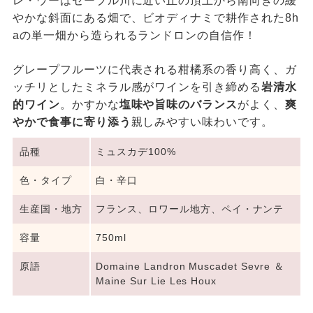
レ・ウーはセーブル川に近い丘の頂上から南向きの緩
やかな斜面にある畑で、ビオディナミで耕作された8h
aの単一畑から造られるランドロンの自信作！
グレープフルーツに代表される柑橘系の香り高く、ガ
ッチリとしたミネラル感がワインを引き締める
岩清水
的ワイン
。かすかな
塩味や旨味のバランス
がよく、
爽
やかで食事に寄り添う
親しみやすい味わいです。
品種
ミュスカデ100%
色・タイプ
白・辛口
生産国・地方
フランス、ロワール地方、ペイ・ナンテ
容量
750ml
原語
Domaine Landron Muscadet Sevre ＆
Maine Sur Lie Les Houx