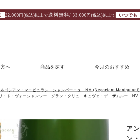
送料無料
回
いつでも
22,000円(税込)以上で
/ 33,000円(税込)以上で
の方へ
商品を探す
今月のおすすめ
ネゴシアン・マニピュラン シャンパーニュ NM (Negociant Manipulant) 
リ・ド・ヴォージャンシー グラン・クリュ キュヴェ・デ・ザムルー NV
ア
ン