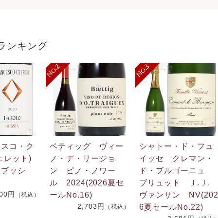
ランキング
ェスコ・ク
ベティッグ ヴィー
シャトー・ド・フュ
ェレット)
ノ・デ・リージョ
イッセ クレマン・
 ブッシ
ン ピノ・ノワー
ド・ブルゴーニュ
ル 2024(2026夏セ
ブリュット Ｊ.Ｊ
600円
ールNo.16)
ヴァンサン NV(20
（税込）
2,703円
6夏セールNo.22)
（税込）