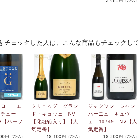
3,681円
（税込
をチェックした人は、こんな商品もチェックし
ジロー エ
クリュッグ グラン
ジャクソン シャン
ナチュー
ド・キュヴェ NV
パーニュ キュヴ
V【ハーフ
【化粧箱入り】【人
ェ no749 NV【人
気定番】
気定番】
200円
49,100円
19,300円
（税込）
（税込）
（税込