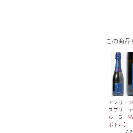
この商品
アンリ・
スプリ 
ル G N
ボトル】
7,