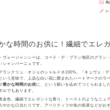
商
レ
かな時間のお供に！繊細でエレ
・ヴォージャンシーは、コード・デ・ブラン地区のグラン
いシャンパーニュです。
グランクリュ・オジェのシャルドネ100%。「キュヴェ・
という意味で、上品な白い花に囲まれたハートマークのラ
や
豊かな時間のお供
に、という願いを込めてつくられまし
ボルでもあります。
黄金色。繊細でエレガントな香り、トーストのようなニュ
ろやかな口当たりです。アペリティフや魚の前菜などがお