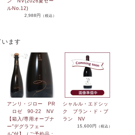
ン NV(2026夏セー
）
ルNo.12)
2,988円
（税込）
ています
アンリ・ジロー PR
シャルル・エドシッ
ロゼ 90-22 NV
ク ブラン・ド・ブ
【箱入/専用オープナ
ラン NV
15,600円
ー”デグラフェー
（税込）
ル”付】（ご予約品：
）