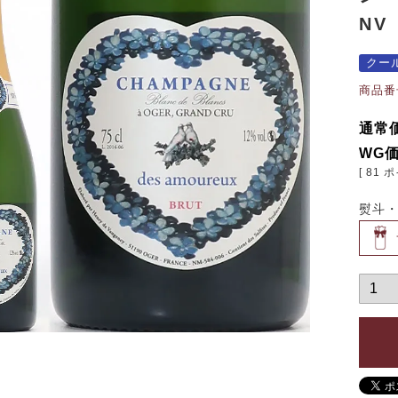
NV
クー
商品番
通常
WG
[
81
ポ
熨斗