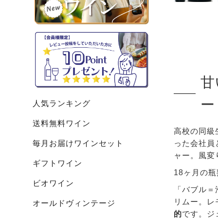
甘
ー
人気ランキング
送料無料ワイン
高校の同級
毎月お届けワインセット
った会社員
ャー。風変
ギフトワイン
18ヶ月の瓶
ビオワイン
「バブル＝
リムー。レ
オールドヴィンテージ
的
です。ジ