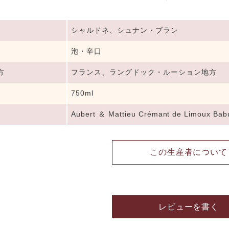
シャルドネ、シュナン・ブラン
泡・辛口
方
フランス、ラングドック・ルーション地方
750ml
Aubert ＆ Mattieu Crémant de Limoux Bab
この生産者について
レビューを書く