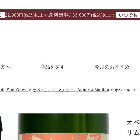
送料無料
回
いつでも
22,000円(税込)以上で
/ 33,000円(税込)以上で
の方へ
商品を探す
今月のおすすめ
, Sud-Ouest
オベール･エ･マチュー Aubert＆Mattieu
オベール･エ
オ
リム