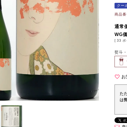
クー
商品番
通常
WG
[
33
ポ
熨斗
お
た
は
商