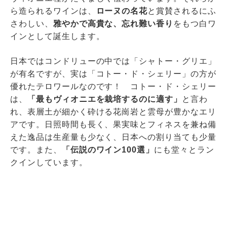
ら造られるワインは、
ローヌの名花
と賞賛されるにふ
さわしい、
雅やかで高貴な、忘れ難い香り
をもつ白ワ
インとして誕生します。
日本ではコンドリューの中では「シャトー・グリエ」
が有名ですが、実は「コトー・ド・シェリー」の方が
優れたテロワールなのです！ コトー・ド・シェリー
は、
「最もヴィオニエを栽培するのに適す」
と言わ
れ、表層土が細かく砕ける花崗岩と雲母が豊かなエリ
アです。日照時間も長く、果実味とフィネスを兼ね備
えた逸品は生産量も少なく、日本への割り当ても少量
です。また、
「伝説のワイン100選」
にも堂々とラン
クインしています。