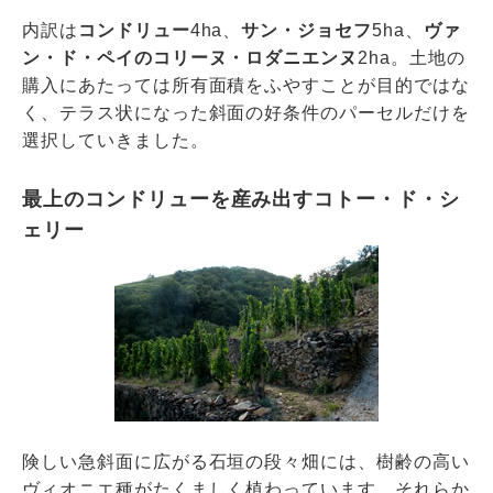
内訳は
コンドリュー
4ha、
サン・ジョセフ
5ha、
ヴァ
ン・ド・ペイのコリーヌ・ロダニエンヌ
2ha。土地の
購入にあたっては所有面積をふやすことが目的ではな
く、テラス状になった斜面の好条件のパーセルだけを
選択していきました。
最上のコンドリューを産み出すコトー・ド・シ
ェリー
険しい急斜面に広がる石垣の段々畑には、樹齢の高い
ヴィオニエ種がたくましく植わっています。それらか