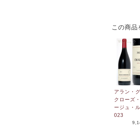
この商品
アラン・
クローズ
ージュ・ル
023
9,