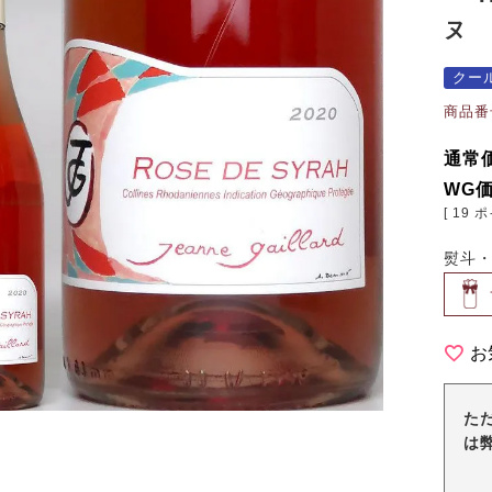
ヌ 
クー
商品番
通常
WG
[
19
ポ
熨斗
お
た
は