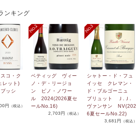
ランキング
ェスコ・ク
ベティッグ ヴィー
シャトー・ド・フュ
ェレット)
ノ・デ・リージョ
イッセ クレマン・
 ブッシ
ン ピノ・ノワー
ド・ブルゴーニュ
ル 2024(2026夏セ
ブリュット Ｊ.Ｊ
600円
ールNo.16)
ヴァンサン NV(20
（税込）
2,703円
6夏セールNo.22)
（税込）
3,681円
（税込