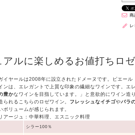
商
レ
ュアルに楽しめるお値打ちロ
ガイヤールは2008年に設立されたドメーヌです。ピエール
インは、エレガントで上質な印象の繊細なワインです。エ
の豊か
なワインを目指しています。」と意欲的にワイン造
造られるこちらのロゼワイン。
フレッシュなイチゴ
や
バラ
いボリュームが感じられます。
リアージュ：中華料理、エスニック料理
シラー100％